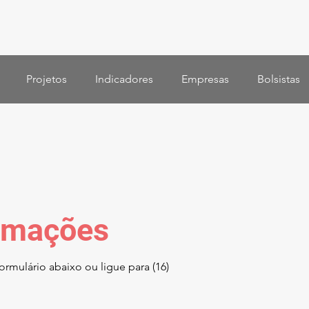
Projetos
Indicadores
Empresas
Bolsistas
ormações
rmulário abaixo ou ligue para (16)